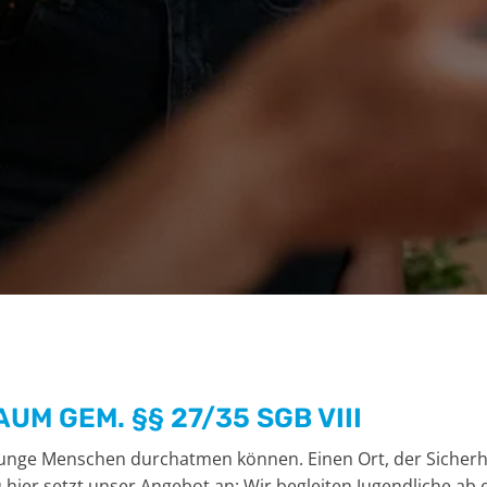
M GEM. §§ 27/35 SGB VIII
unge Menschen durchatmen können. Einen Ort, der Sicherhe
 hier setzt unser Angebot an: Wir begleiten Jugendliche ab 