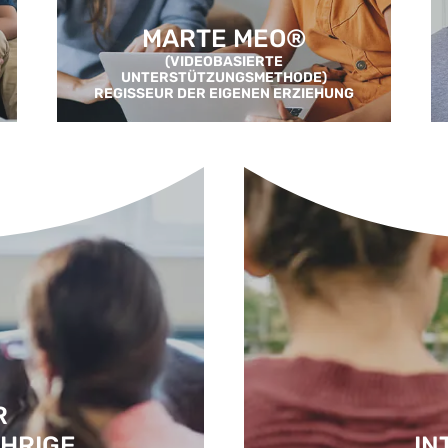
MARTE MEO®
(VIDEOBASIERTE
UNTERSTÜTZUNGSMETHODE)
REGISSEUR DER EIGENEN ERZIEHUNG
R
HRIGE
IN