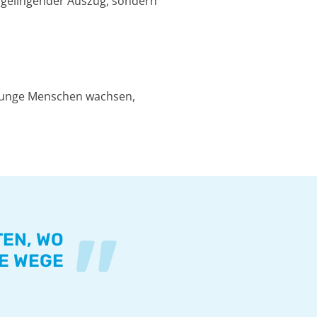
in gelingender Auszug, sondern
 junge Menschen wachsen,
"
EN, WO
E WEGE