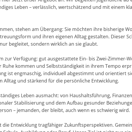
ndiges Leben – verlässlich, wertschätzend und mit einem klar
mmen, stehen am Übergang: Sie möchten ihre bisherige Woh
treuungsform und ihren eigenen Alltag gestalten. Dieser Schr
ur begleitet, sondern wirklich an sie glaubt.
m zur Verfügung: gut ausgestattete Ein- bis Zwei-Zimmer-
r Ruhe kommen und Selbstständigkeit in ihrem Tempo erpr
ung ist engmaschig, individuell abgestimmt und orientiert s
 Alltag und stärkend für die persönliche Entwicklung.
enständiges Leben ausmacht: von Haushaltsführung, Finanz
ionaler Stabilisierung und dem Aufbau gesunder Beziehungen
person – jemanden, der bleibt, auch wenn es schwierig wird.
ist die Entwicklung tragfähiger Zukunftsperspektiven. Geme